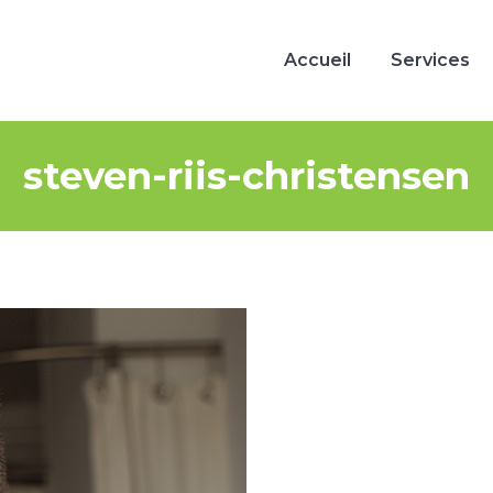
Accueil
Services
Accueil
Services
steven-riis-christensen