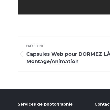
Navigation
PRÉCÉDENT
de
Capsules Web pour DORMEZ LÀ
Onglet
commentaire
Montage/Animation
précédent
Services de photographie
Contac