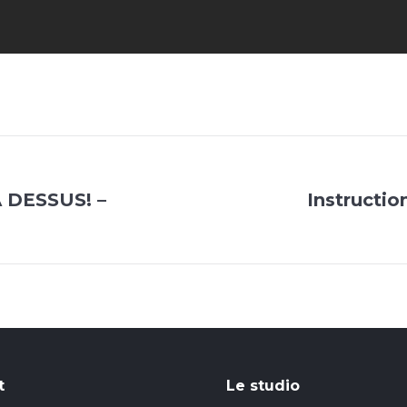
 DESSUS! –
Instructi
Projets
similaires
t
Le studio