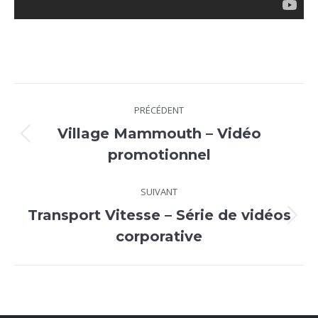
Navigation
PRÉCÉDENT
de
Village Mammouth – Vidéo
Onglet
commentaire
promotionnel
précédent
SUIVANT
Transport Vitesse – Série de vidéos
Projets
corporative
similaires